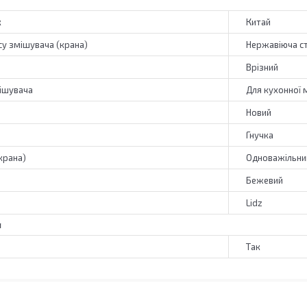
к
Китай
су змішувача (крана)
Нержавіюча с
Врізний
ішувача
Для кухонної 
Новий
Гнучка
крана)
Одноважільни
Бежевий
Lidz
я
Так