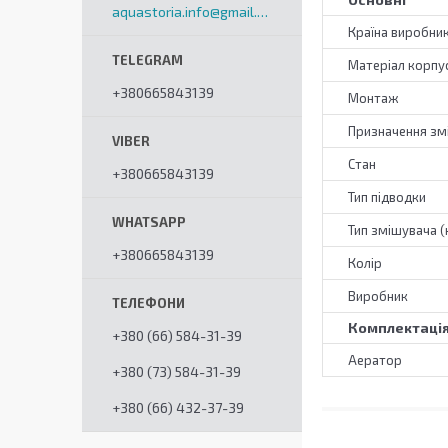
aquastoria.info@gmail.com
Країна виробни
Матеріал корпу
+380665843139
Монтаж
Призначення зм
Стан
+380665843139
Тип підводки
Тип змішувача (
+380665843139
Колір
Виробник
Комплектаці
+380 (66) 584-31-39
Аератор
+380 (73) 584-31-39
+380 (66) 432-37-39