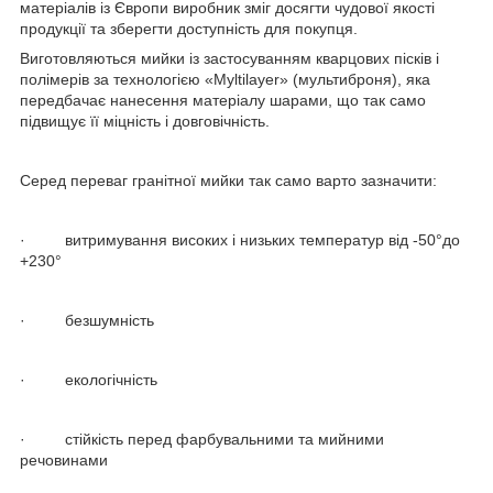
матеріалів із Європи виробник зміг досягти чудової якості
продукції та зберегти доступність для покупця.
Виготовляються мийки із застосуванням кварцових пісків і
полімерів за технологією «Myltilayer» (мультиброня), яка
передбачає нанесення матеріалу шарами, що так само
підвищує її міцність і довговічність.
Серед переваг гранітної мийки так само варто зазначити:
· витримування високих і низьких температур від -50°до
+230°
· безшумність
· екологічність
· стійкість перед фарбувальними та мийними
речовинами