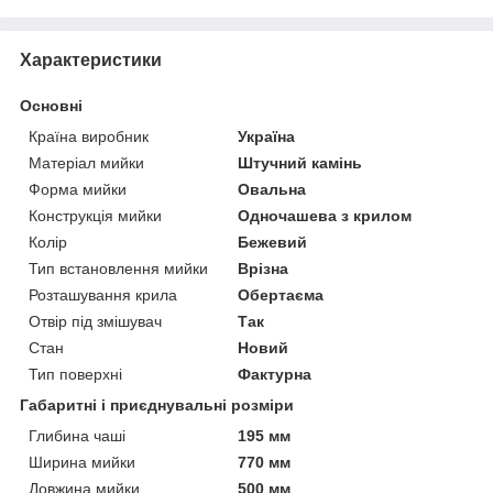
Характеристики
Основні
Країна виробник
Україна
Матеріал мийки
Штучний камінь
Форма мийки
Овальна
Конструкція мийки
Одночашева з крилом
Колір
Бежевий
Тип встановлення мийки
Врізна
Розташування крила
Обертаєма
Отвір під змішувач
Так
Стан
Новий
Тип поверхні
Фактурна
Габаритні і приєднувальні розміри
Глибина чаші
195 мм
Ширина мийки
770 мм
Довжина мийки
500 мм