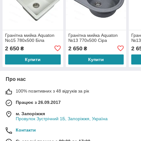
Гранітна мийка Aquaton
Гранітна мийка Aquaton
Гран
No15 780х500 Біла
№13 770х500 Сіра
№13
2 650
2 650
2 6
₴
₴
Купити
Купити
Про нас
100% позитивних з 48 відгуків за рік
Працює з 26.09.2017
м. Запоріжжя
Провулок Зустрічний 1Б, Запоріжжя, Україна
Контакти