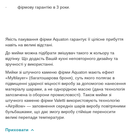
· фірмову гарантію в 3 роки.
Якість пакування фірми Aquaton гарантує її цілісне прибуття
навіть на великі відстані.
До мийки можна підібрати змішувач такого ж кольору та
відтінку. Що додасть Вашій кухні неповторного дизайну та
зручності у використанні.
Мийки зі штучного каменю фірми Aquaton мають ефект
«Myltilayer» (багатошарова броня), суть якого полягає в
підвищенні ударної міцності виробу за допомогою нанесення
матеріалу шарами, а не однорідною масою (дана технологія
запозичена із оборони промисловості). Також мийки зі
штучного каменю фірми Valetti використовують технологію
«Airpillow» — заповнення середніх шарів виробу повітряними
бульбашками, що дає змогу виробу стійкіше переносити
великі перепади температури.
Приховати