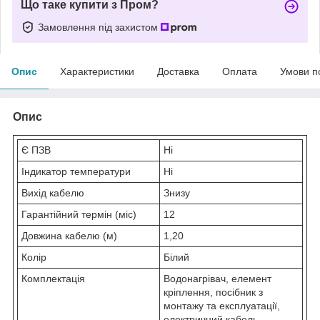
Що таке купити з Пром?
Замовлення під захистом
Опис
Характеристики
Доставка
Оплата
Умови п
Опис
Є ПЗВ
Ні
Індикатор температури
Ні
Вихід кабелю
Знизу
Гарантійний термін (міс)
12
Довжина кабелю (м)
1,20
Колір
Білий
Комплектація
Водонагрівач, елемент
кріплення, посібник з
монтажу та експлуатації,
електричний кабель