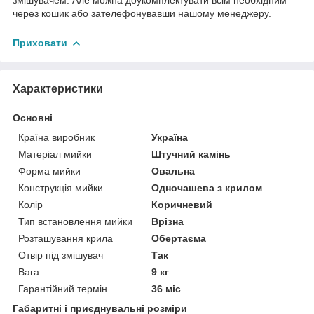
через кошик або зателефонувавши нашому менеджеру.
Приховати
Характеристики
Основні
Країна виробник
Україна
Матеріал мийки
Штучний камінь
Форма мийки
Овальна
Конструкція мийки
Одночашева з крилом
Колір
Коричневий
Тип встановлення мийки
Врізна
Розташування крила
Обертаєма
Отвір під змішувач
Так
Вага
9 кг
Гарантійний термін
36 міс
Габаритні і приєднувальні розміри