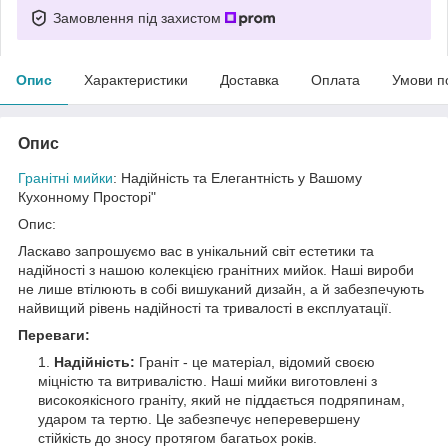
Замовлення під захистом
Опис
Характеристики
Доставка
Оплата
Умови п
Опис
Гранітні мийки
: Надійність та Елегантність у Вашому
Кухонному Просторі"
Опис:
Ласкаво запрошуємо вас в унікальний світ естетики та
надійності з нашою колекцією гранітних мийок. Наші вироби
не лише втілюють в собі вишуканий дизайн, а й забезпечують
найвищий рівень надійності та тривалості в експлуатації.
Переваги:
Надійність:
Граніт - це матеріал, відомий своєю
міцністю та витривалістю. Наші мийки виготовлені з
високоякісного граніту, який не піддається подряпинам,
ударом та тертю. Це забезпечує неперевершену
стійкість до зносу протягом багатьох років.