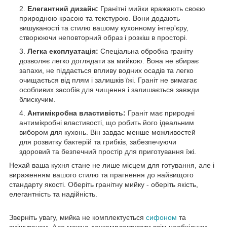
Елегантний дизайн:
Гранітні мийки вражають своєю
природною красою та текстурою. Вони додають
вишуканості та стилю вашому кухонному інтер'єру,
створюючи неповторний образ і розкіш в просторі.
Легка експлуатація:
Спеціальна обробка граніту
дозволяє легко доглядати за мийкою. Вона не вбирає
запахи, не піддається впливу водних осадів та легко
очищається від плям і залишків їжі. Граніт не вимагає
особливих засобів для чищення і залишається завжди
блискучим.
Антимікробна властивість:
Граніт має природні
антимікробні властивості, що робить його ідеальним
вибором для кухонь. Він завдає менше можливостей
для розвитку бактерій та грибків, забезпечуючи
здоровий та безпечний простір для приготування їжі.
Нехай ваша кухня стане не лише місцем для готування, але і
вираженням вашого стилю та прагнення до найвищого
стандарту якості. Оберіть гранітну мийку - оберіть якість,
елегантність та надійність.
Зверніть увагу, мийка не комплектується
сифоном
та
змішувачем. Але можна доукомплектувати всім необхідним