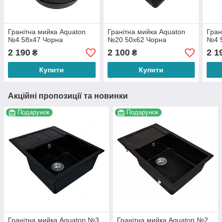
Гранітна мийка Aquaton
Гранітна мийка Aquaton
Гран
№4 58х47 Чорна
№20 50х62 Чорна
№4 
2 190
2 100
2 1
₴
₴
Купити
Купити
Акційні пропозиції та новинки
Подарунок
Подарунок
Гранітна мийка Aquaton №3
Гранітна мийка Aquaton №2