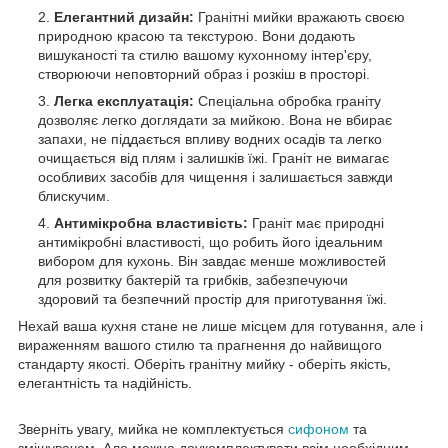
Елегантний дизайн:
Гранітні мийки вражають своєю
природною красою та текстурою. Вони додають
вишуканості та стилю вашому кухонному інтер'єру,
створюючи неповторний образ і розкіш в просторі.
Легка експлуатація:
Спеціальна обробка граніту
дозволяє легко доглядати за мийкою. Вона не вбирає
запахи, не піддається впливу водних осадів та легко
очищається від плям і залишків їжі. Граніт не вимагає
особливих засобів для чищення і залишається завжди
блискучим.
Антимікробна властивість:
Граніт має природні
антимікробні властивості, що робить його ідеальним
вибором для кухонь. Він завдає менше можливостей
для розвитку бактерій та грибків, забезпечуючи
здоровий та безпечний простір для приготування їжі.
Нехай ваша кухня стане не лише місцем для готування, але і
вираженням вашого стилю та прагнення до найвищого
стандарту якості. Оберіть гранітну мийку - оберіть якість,
елегантність та надійність.
Зверніть увагу, мийка не комплектується
сифоном
та
змішувачем. Але можна доукомплектувати всім необхідним