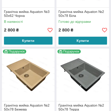
Гранітна мийка Aquaton №3
Гранітна мийка Aquaton №2
50х62 Чорна
50х78 Біла
В наявності
Готово до відправки
2 800
2 800
₴
₴
Купити
Купити
Подарунок
Подарунок
Гранітна мийка Aquaton №2
Гранітна мийка Aquaton №2
50х78 Бежева
50х78 Терра