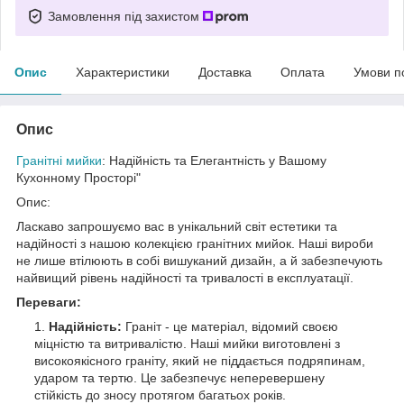
Замовлення під захистом
Опис
Характеристики
Доставка
Оплата
Умови п
Опис
Гранітні мийки
: Надійність та Елегантність у Вашому
Кухонному Просторі"
Опис:
Ласкаво запрошуємо вас в унікальний світ естетики та
надійності з нашою колекцією гранітних мийок. Наші вироби
не лише втілюють в собі вишуканий дизайн, а й забезпечують
найвищий рівень надійності та тривалості в експлуатації.
Переваги:
Надійність:
Граніт - це матеріал, відомий своєю
міцністю та витривалістю. Наші мийки виготовлені з
високоякісного граніту, який не піддається подряпинам,
ударом та тертю. Це забезпечує неперевершену
стійкість до зносу протягом багатьох років.