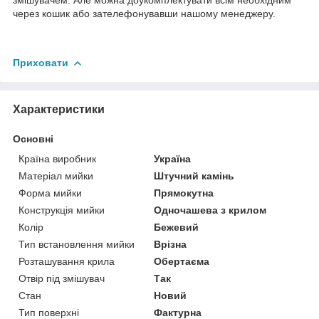
через кошик або зателефонувавши нашому менеджеру.
Приховати
Характеристики
Основні
Країна виробник
Україна
Матеріал мийки
Штучний камінь
Форма мийки
Прямокутна
Конструкція мийки
Одночашева з крилом
Колір
Бежевий
Тип встановлення мийки
Врізна
Розташування крила
Обертаєма
Отвір під змішувач
Так
Стан
Новий
Тип поверхні
Фактурна