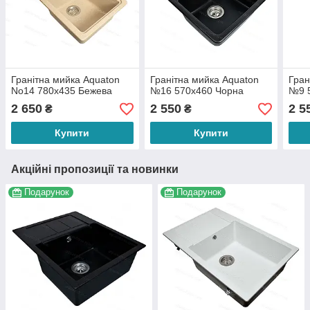
Гранітна мийка Aquaton
Гранітна мийка Aquaton
Гран
No14 780х435 Бежева
№16 570х460 Чорна
№9 
2 650
2 550
2 5
₴
₴
Купити
Купити
Акційні пропозиції та новинки
Подарунок
Подарунок