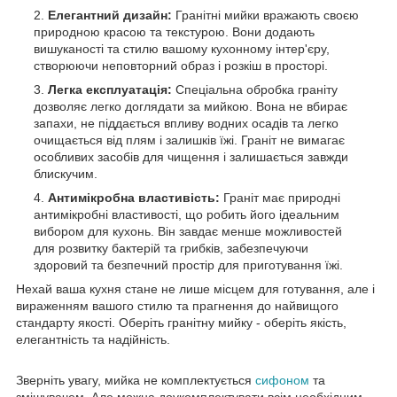
Елегантний дизайн:
Гранітні мийки вражають своєю
природною красою та текстурою. Вони додають
вишуканості та стилю вашому кухонному інтер'єру,
створюючи неповторний образ і розкіш в просторі.
Легка експлуатація:
Спеціальна обробка граніту
дозволяє легко доглядати за мийкою. Вона не вбирає
запахи, не піддається впливу водних осадів та легко
очищається від плям і залишків їжі. Граніт не вимагає
особливих засобів для чищення і залишається завжди
блискучим.
Антимікробна властивість:
Граніт має природні
антимікробні властивості, що робить його ідеальним
вибором для кухонь. Він завдає менше можливостей
для розвитку бактерій та грибків, забезпечуючи
здоровий та безпечний простір для приготування їжі.
Нехай ваша кухня стане не лише місцем для готування, але і
вираженням вашого стилю та прагнення до найвищого
стандарту якості. Оберіть гранітну мийку - оберіть якість,
елегантність та надійність.
Зверніть увагу, мийка не комплектується
сифоном
та
змішувачем. Але можна доукомплектувати всім необхідним