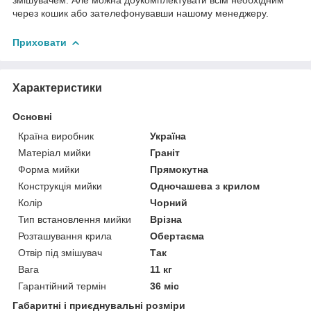
через кошик або зателефонувавши нашому менеджеру.
Приховати
Характеристики
Основні
Країна виробник
Україна
Матеріал мийки
Граніт
Форма мийки
Прямокутна
Конструкція мийки
Одночашева з крилом
Колір
Чорний
Тип встановлення мийки
Врізна
Розташування крила
Обертаєма
Отвір під змішувач
Так
Вага
11 кг
Гарантійний термін
36 міс
Габаритні і приєднувальні розміри