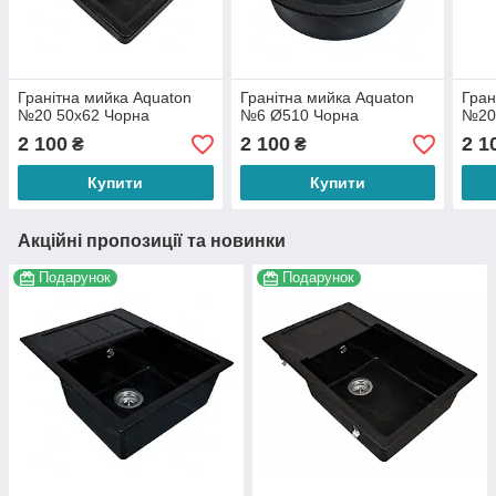
Гранітна мийка Aquaton
Гранітна мийка Aquaton
Гран
№20 50х62 Чорна
№6 Ø510 Чорна
№20 
2 100
2 100
2 1
₴
₴
Купити
Купити
Акційні пропозиції та новинки
Подарунок
Подарунок