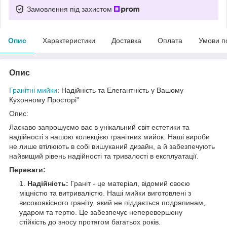
Замовлення під захистом
Опис
Характеристики
Доставка
Оплата
Умови п
Опис
Гранітні мийки
: Надійність та Елегантність у Вашому
Кухонному Просторі"
Опис:
Ласкаво запрошуємо вас в унікальний світ естетики та
надійності з нашою колекцією гранітних мийок. Наші вироби
не лише втілюють в собі вишуканий дизайн, а й забезпечують
найвищий рівень надійності та тривалості в експлуатації.
Переваги:
Надійність:
Граніт - це матеріал, відомий своєю
міцністю та витривалістю. Наші мийки виготовлені з
високоякісного граніту, який не піддається подряпинам,
ударом та тертю. Це забезпечує неперевершену
стійкість до зносу протягом багатьох років.