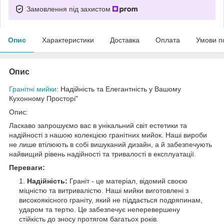
Замовлення під захистом
Опис
Характеристики
Доставка
Оплата
Умови п
Опис
Гранітні мийки
: Надійність та Елегантність у Вашому
Кухонному Просторі"
Опис:
Ласкаво запрошуємо вас в унікальний світ естетики та
надійності з нашою колекцією гранітних мийок. Наші вироби
не лише втілюють в собі вишуканий дизайн, а й забезпечують
найвищий рівень надійності та тривалості в експлуатації.
Переваги:
Надійність:
Граніт - це матеріал, відомий своєю
міцністю та витривалістю. Наші мийки виготовлені з
високоякісного граніту, який не піддається подряпинам,
ударом та тертю. Це забезпечує неперевершену
стійкість до зносу протягом багатьох років.