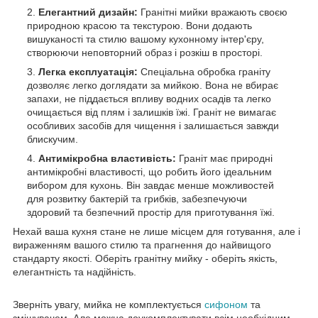
Елегантний дизайн:
Гранітні мийки вражають своєю
природною красою та текстурою. Вони додають
вишуканості та стилю вашому кухонному інтер'єру,
створюючи неповторний образ і розкіш в просторі.
Легка експлуатація:
Спеціальна обробка граніту
дозволяє легко доглядати за мийкою. Вона не вбирає
запахи, не піддається впливу водних осадів та легко
очищається від плям і залишків їжі. Граніт не вимагає
особливих засобів для чищення і залишається завжди
блискучим.
Антимікробна властивість:
Граніт має природні
антимікробні властивості, що робить його ідеальним
вибором для кухонь. Він завдає менше можливостей
для розвитку бактерій та грибків, забезпечуючи
здоровий та безпечний простір для приготування їжі.
Нехай ваша кухня стане не лише місцем для готування, але і
вираженням вашого стилю та прагнення до найвищого
стандарту якості. Оберіть гранітну мийку - оберіть якість,
елегантність та надійність.
Зверніть увагу, мийка не комплектується
сифоном
та
змішувачем. Але можна доукомплектувати всім необхідним