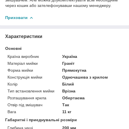
через кошик або зателефонувавши нашому менеджеру.
Приховати
Характеристики
Основні
Країна виробник
Україна
Матеріал мийки
Граніт
Форма мийки
Прямокутна
Конструкція мийки
Одночашева з крилом
Колір
Білий
Тип встановлення мийки
Врізна
Розташування крила
Обертаєма
Отвір під змішувач
Так
Вага
11 кг
Габаритні і приєднувальні розміри
Глибина чаші
200 мм