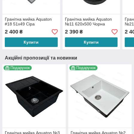
Гранітна мийка Aquaton
Гранітна мийка Aquaton
Гран
#18 51х49 Сіра
№11 620х500 Чорна
№21
2 400
2 390
2 4
₴
₴
Купити
Купити
Акційні пропозиції та новинки
Подарунок
Подарунок
Гранітна мийка Aquaton №3
Гранітна мийка Aquaton №2