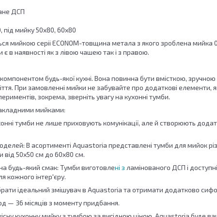
ане ДСП
 під мийку 50х80, 60х80
ься мийкою серіі ECONOM-товщина метала з якого зроблена мийка 0.
 є в наявності як з лівою чашею так і з правою.
компонентом будь-якої кухні. Вона повинна бути вмісткою, зручною
іття. При замовленні мийки не забувайте про додаткові елементи,
периментів, зокрема, зверніть увагу на кухонні тумби.
накладними мийками:
ухонні тумби не лише приховують комунікації, але й створюють додатк
оделей: В асортименті Aquastoria представлені тумби для мийок рі
 від 50х50 см до 60х80 см.
на будь-який смак: Тумби виготовле
ні з
ламінованого ДСП і доступні
я кожного інтер'єру.
брати ідеальний змішувач в Aquastoria та отримати додатково сифо
іод — 36 місяців з моменту придбання.
існу кухонну мийку з тумбою за вигідною ціною, Aquastoria буде ва