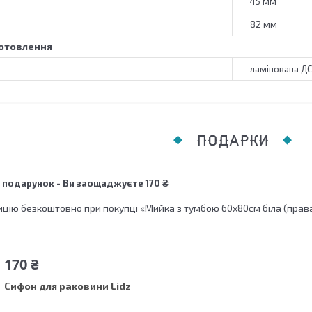
45 мм
82 мм
отовлення
ламінована Д
ПОДАРКИ
 подарунок
Ви заощаджуєте 170 ₴
цію безкоштовно при покупці «Мийка з тумбою 60х80см біла (права
170 ₴
Сифон для раковини Lidz