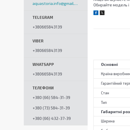
aquastoria.info@gmail.com
Обирайте модель і
+380665843139
+380665843139
Основні
+380665843139
Країна виробни
Гарантійний тер
Стан
+380 (66) 584-31-39
Тип
+380 (73) 584-31-39
Габаритні ро
+380 (66) 432-37-39
Ширина