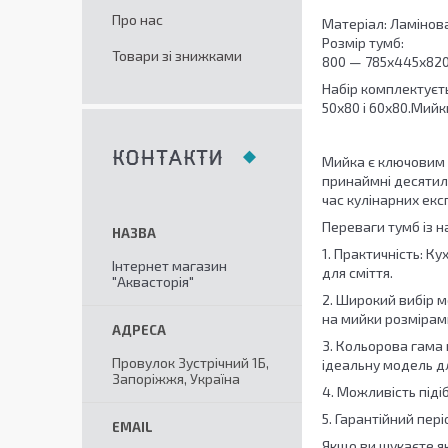
Про нас
Матеріал: Ламінов
Розмір тумб:
Товари зі знижками
800 — 785х445х820,
Набір комплектуєт
50х80 і 60х80.Мийки
КОНТАКТИ
Мийка є ключовим 
принаймні десятил
час кулінарних екс
Переваги тумб із 
1. Практичність: К
Інтернет магазин
для сміття.
"Аквасторія"
2. Широкий вибір м
на мийки розмірами
3. Кольорова гама 
Провулок Зустрічний 1Б,
ідеальну модель дл
Запоріжжя, Україна
4. Можливість піді
5. Гарантійний пер
Якщо ви шукаєте як