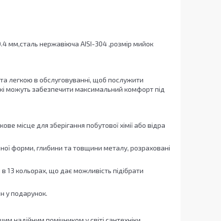
4 мм,сталь нержавіюча AISI-304 ,розмір мийок
 та легкою в обслуговуванні, щоб послужити
 які можуть забезпечити максимальний комфорт під
ове місце для зберігання побутової хімії або відра
зної форми, глибини та товщини металу, розраховані
 в 13 кольорах, що дає можливість підібрати
н у подарунок.
шим надійним помічником у світі сантехніки.