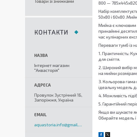
Товари зі знижками
800 — 785х445х820,
Набір комплектуєт
50х80 і 60х80 .Мийк
Мийка є ключовим 
принаймні десятил
КОНТАКТИ
час кулінарних екс
Переваги тумб із 
1. Практичність: К
для сміття.
Інтернет магазин
2. Широкий вибір м
"Аквасторія"
на мийки розмірами
3. Кольорова гама 
ідеальну модель дл
Провулок Зустрічний 1Б,
4. Можливість піді
Запоріжжя, Україна
5. Гарантійний пер
Якщо ви шукаєте як
Обирайте модель і
aquastoria.info@gmail.com