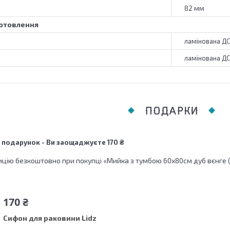
82 мм
отовлення
ламінована Д
ламінована Д
ПОДАРКИ
 подарунок
Ви заощаджуєте 170 ₴
цію безкоштовно при покупці «Мийка з тумбою 60х80см дуб вєнге 
170 ₴
Сифон для раковини Lidz