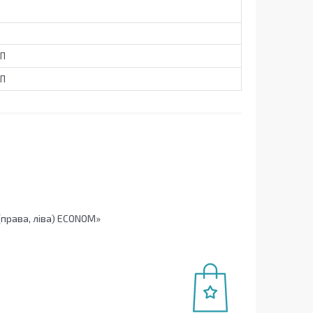
СП
СП
(права, ліва) ECONOM»