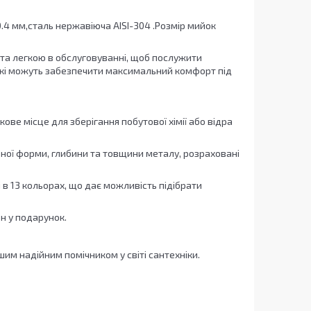
4 мм,сталь нержавіюча AISI-304 .Розмір мийок
 та легкою в обслуговуванні, щоб послужити
 які можуть забезпечити максимальний комфорт під
ове місце для зберігання побутової хімії або відра
зної форми, глибини та товщини металу, розраховані
 в 13 кольорах, що дає можливість підібрати
н у подарунок.
шим надійним помічником у світі сантехніки.