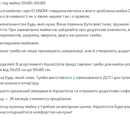
 під мийку 50х80, 60х80
ься мийкою серіі ECONOM-товщина метала з якого зроблена мийка 0.
и є в наявності як з лівою чашею так і з правою.
компонентом будь-якої кухні. Вона повинна бути вмісткою, зручною
іття. При замовленні мийки не забувайте про додаткові елементи,
периментів, зокрема, зверніть увагу на кухонні тумби.
накладними мийками:
ухонні тумби не лише приховують комунікації, але й створюють додатк
оделей: В асортименті Aquastoria представлені тумби для мийок рі
 від 50х50 см до 60х80 см.
на будь-який смак: Тумби виготовл
ені з
ламінованого ДСП і доступні
я кожного інтер'єру.
брати ідеальний змішувач в Aquastoria та отримати додатково сифо
іод — 36 місяців з моменту придбання.
існу кухонну мийку з тумбою за вигідною ціною, Aquastoria буде ва
 насолоджуйтеся комфортом на кухні!