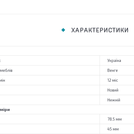
ХАРАКТЕРИСТИКИ
к
Україна
 меблів
Венге
мін
12 міс
Новий
Нижній
зміри
78.5 мм
45 мм