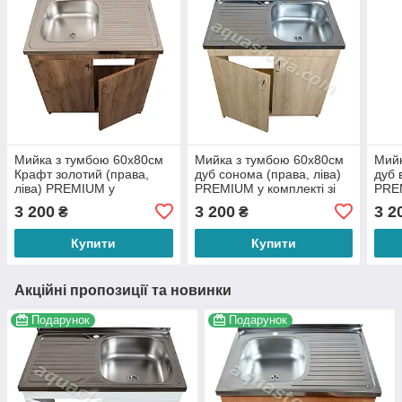
Мийка з тумбою 60х80см
Мийка з тумбою 60х80см
Мийк
Крафт золотий (права,
дуб сонома (права, ліва)
дуб 
ліва) PREMIUM у
PREMIUM у комплекті зі
PREM
комплекті зі змішувачем
змішувачем
змі
3 200
3 200
3 2
₴
₴
Купити
Купити
Акційні пропозиції та новинки
Подарунок
Подарунок