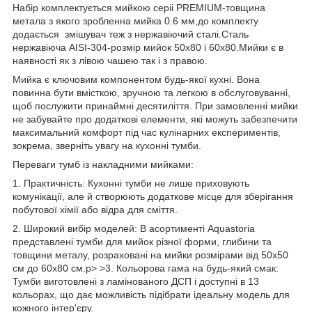
Набір комплектується мийкою серіі PREMIUM-товщина
метала з якого зробленна мийка 0.6 мм,до комплекту
додається змішувач теж з нержавіючий сталі.Сталь
нержавіюча AISI-304-розмір мийок 50х80 і 60х80.Мийки є в
наявності як з лівою чашею так і з правою.
Мийка є ключовим компонентом будь-якої кухні. Вона
повинна бути вмісткою, зручною та легкою в обслуговуванні,
щоб послужити принаймні десятиліття. При замовленні мийки
не забувайте про додаткові елементи, які можуть забезпечити
максимальний комфорт під час кулінарних експериментів,
зокрема, зверніть увагу на кухонні тумби.
Переваги тумб із накладними мийками:
1. Практичність: Кухонні тумби не лише приховують
комунікації, але й створюють додаткове місце для зберігання
побутової хімії або відра для сміття.
2. Широкий вибір моделей: В асортименті Aquastoria
представлені тумби для мийок різної форми, глибини та
товщини металу, розраховані на мийки розмірами від 50х50
см до 60х80 см.p> >3. Кольорова гама на будь-який смак:
Тумби виготовлені з ламінованого ДСП і доступні в 13
кольорах, що дає можливість підібрати ідеальну модель для
кожного інтер'єру.