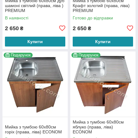
Мийка з тумбою 60х80см дуб
Мийка з тумбою 60х80см
шамоні світлий (права, ліва )
Крафт золотий (права, ліва)
PREMIUM
PREMIUM
В наявності
Готово до відправки
2 650
2 650
₴
₴
Купити
Купити
Подарунок
Подарунок
Мийка з тумбою 60х80см
Мийка з тумбою 60х80см
яблуко (права, ліва)
горіх (права, ліва) ECONOM
ECONOM