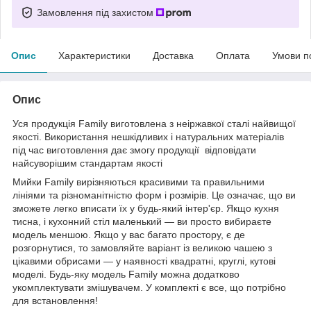
Замовлення під захистом
Опис
Характеристики
Доставка
Оплата
Умови п
Опис
Уся продукція Family виготовлена з неіржавкої сталі найвищої
якості. Використання нешкідливих і натуральних матеріалів
під час виготовлення дає змогу продукції відповідати
найсуворішим стандартам якості
Мийки Family вирізняються красивими та правильними
лініями та різноманітністю форм і розмірів. Це означає, що ви
зможете легко вписати їх у будь-який інтер'єр. Якщо кухня
тисна, і кухонний стіл маленький — ви просто вибираєте
модель меншою. Якщо у вас багато простору, є де
розгорнутися, то замовляйте варіант із великою чашею з
цікавими обрисами — у наявності квадратні, круглі, кутові
моделі. Будь-яку модель Family можна додатково
укомплектувати змішувачем. У комплекті є все, що потрібно
для встановлення!