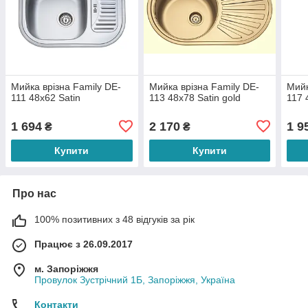
Мийка врізна Family DE-
Мийка врізна Family DE-
Мийк
111 48х62 Satin
113 48х78 Satin gold
117 
1 694
2 170
1 9
₴
₴
Купити
Купити
Про нас
100% позитивних з 48 відгуків за рік
Працює з 26.09.2017
м. Запоріжжя
Провулок Зустрічний 1Б, Запоріжжя, Україна
Контакти