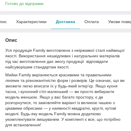
Готово до відправки
пис
Характеристики
Доставка
Оплата
Умови пове
Опис
Уся продукція Family виготовлена з неіржавкої сталі найвищої
якості. Використання нешкідливих і натуральних матеріалів
під час виготовлення дає змогу продукції відповідати
найсуворішим стандартам якості.
Мийки Family вирізняються красивими та правильними
лініями та різноманітністю форм і розмірів. Це означає, що ви
зможете легко вписати їх у будь-який інтер'єр. Якщо кухня
тасна, і кухонний стіл маленький — ви просто вибираєте
модель меншою. Якщо у вас багато простору, є де
розгорнутися, то замовляйте варіант із великою чашею з
цікавими обрисами — у наявності квадратні, круглі, кутові
моделі. Будь-яку модель Family можна додатково
укомплектувати змішувачем. У комплекті є все, що потрібно
для встановлення!