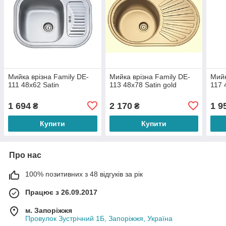
Мийка врізна Family DE-
Мийка врізна Family DE-
Мийк
111 48х62 Satin
113 48х78 Satin gold
117 
1 694
2 170
1 9
₴
₴
Купити
Купити
Про нас
100% позитивних з 48 відгуків за рік
Працює з 26.09.2017
м. Запоріжжя
Провулок Зустрічний 1Б, Запоріжжя, Україна