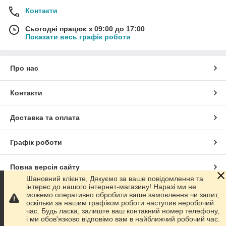
Контакти
Сьогодні працює з 09:00 до 17:00
Показати весь графік роботи
Про нас
Контакти
Доставка та оплата
Графік роботи
Повна версія сайту
Шановний клієнте, Дякуємо за ваше повідомлення та
інтерес до нашого інтернет-магазину! Наразі ми не
Сайт створено на маркетплейсі
Prom.ua
можемо оперативно обробити ваше замовлення чи запит,
оскільки за нашим графіком роботи наступив неробочий
час. Будь ласка, залиште ваш контакний номер телефону,
Політика конфіденційності
і ми обов'язково відповімо вам в найближчий робочий час.