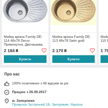
Мийка врізна Family DE-
Мийка врізна Family DE-
Мийк
114 48х78 Decor
113 48х78 Satin gold
115 
Прямокутна, Двочашева,
620, 0.8
2 184
2 170
1 7
₴
₴
Купити
Купити
Про нас
100% позитивних з 48 відгуків за рік
Працює з 26.09.2017
м. Запоріжжя
Провулок Зустрічний 1Б, Запоріжжя, Україна