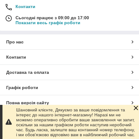
Контакти
Сьогодні працює з 09:00 до 17:00
Показати весь графік роботи
Про нас
Контакти
Доставка та оплата
Графік роботи
Повна версія сайту
Шановний клієнте, Дякуємо за ваше повідомлення та
інтерес до нашого інтернет-магазину! Наразі ми не
Сайт створено на маркетплейсі
Prom.ua
можемо оперативно обробити ваше замовлення чи запит,
оскільки за нашим графіком роботи наступив неробочий
час. Будь ласка, залиште ваш контакний номер телефону,
Політика конфіденційності
і ми обов'язково відповімо вам в найближчий робочий час.