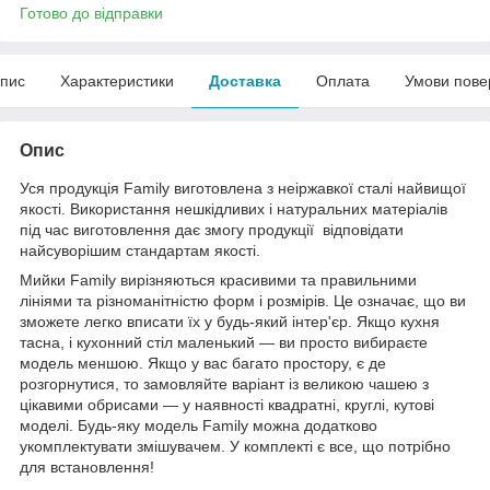
Готово до відправки
пис
Характеристики
Доставка
Оплата
Умови пове
Опис
Уся продукція Family виготовлена з неіржавкої сталі найвищої
якості. Використання нешкідливих і натуральних матеріалів
під час виготовлення дає змогу продукції відповідати
найсуворішим стандартам якості.
Мийки Family вирізняються красивими та правильними
лініями та різноманітністю форм і розмірів. Це означає, що ви
зможете легко вписати їх у будь-який інтер'єр. Якщо кухня
тасна, і кухонний стіл маленький — ви просто вибираєте
модель меншою. Якщо у вас багато простору, є де
розгорнутися, то замовляйте варіант із великою чашею з
цікавими обрисами — у наявності квадратні, круглі, кутові
моделі. Будь-яку модель Family можна додатково
укомплектувати змішувачем. У комплекті є все, що потрібно
для встановлення!