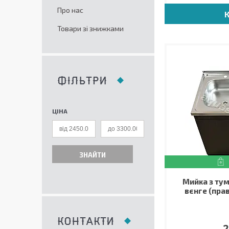
Про нас
Товари зі знижками
ФІЛЬТРИ
ЦІНА
ЗНАЙТИ
Мийка з ту
вєнге (пра
КОНТАКТИ
2