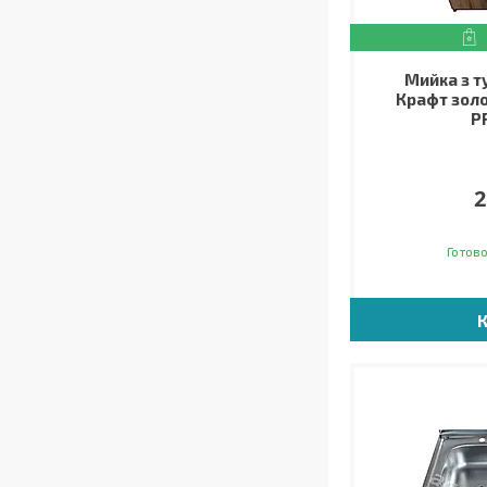
Мийка з 
Крафт золо
P
2
Готово