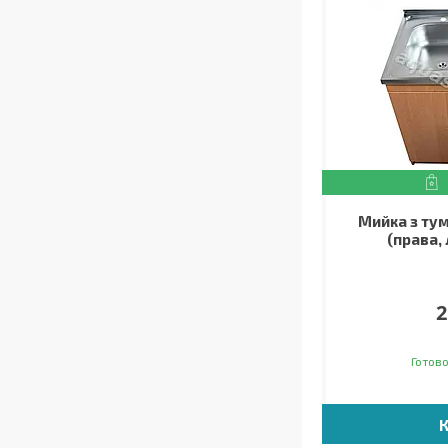
Мийка з ту
(права,
2
Готово