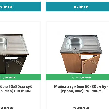
КУПИТИ
КУПИТИ
ПОДАРУНОК
ПОДАРУНОК
мбою 60х80см дуб
Мийка з тумбою 60х80см бук
ва, ліва) PREMIUM
(права, ліва) PREMIUM
 650 ₴
2 650 ₴