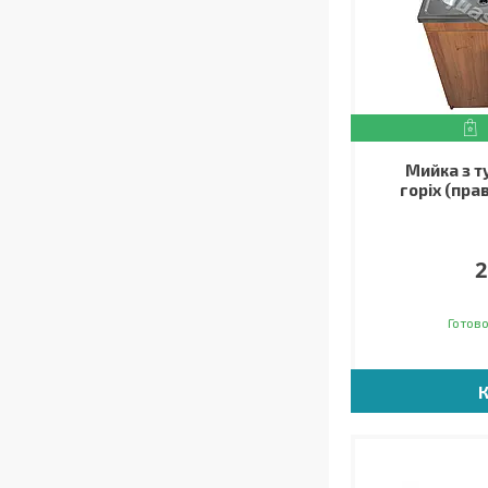
Мийка з 
горіх (пра
2
Готово