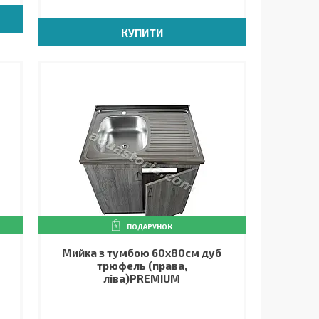
КУПИТИ
ПОДАРУНОК
Мийка з тумбою 60х80см дуб
трюфель (права,
ліва)PREMIUM