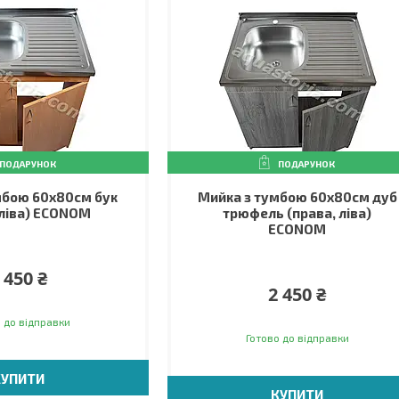
ПОДАРУНОК
ПОДАРУНОК
мбою 60х80см бук
Мийка з тумбою 60х80см дуб
 ліва) ECONOM
трюфель (права, ліва)
ECONOM
 450 ₴
2 450 ₴
 до відправки
Готово до відправки
КУПИТИ
КУПИТИ